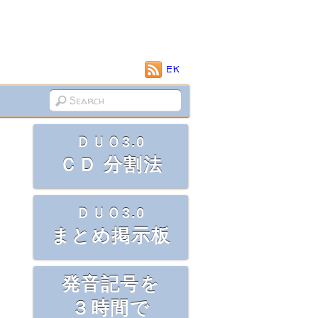
EK
ＤＵＯ3.0
ＣＤ 分割法
ＤＵＯ3.0
まとめ掲示板
発音記号を
３時間で