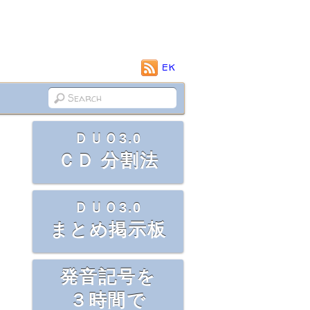
EK
ＤＵＯ3.0
ＣＤ 分割法
ＤＵＯ3.0
まとめ掲示板
発音記号を
３時間で