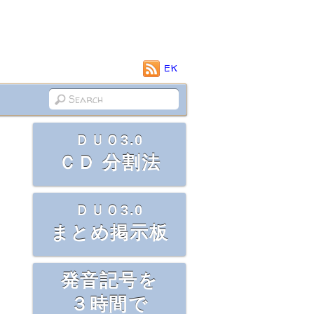
EK
ＤＵＯ3.0
ＣＤ 分割法
ＤＵＯ3.0
まとめ掲示板
発音記号を
３時間で