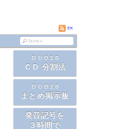
EK
ＤＵＯ3.0
ＣＤ 分割法
ＤＵＯ3.0
まとめ掲示板
発音記号を
３時間で