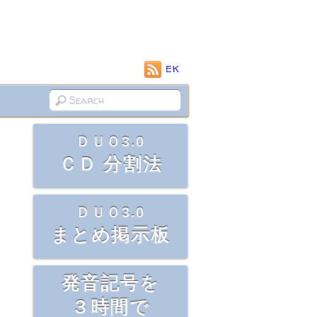
EK
ＤＵＯ3.0
ＣＤ 分割法
ＤＵＯ3.0
まとめ掲示板
発音記号を
３時間で